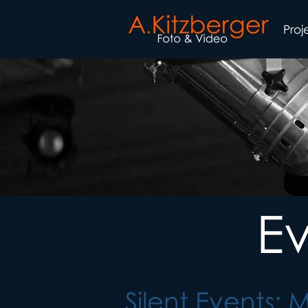
Proj
Ev
Silent Events: